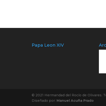
Papa Leon XIV
Arc
© 2021 Hermandad del Rocío de Olivares. T
Diseñado por:
Manuel Acuña Prado