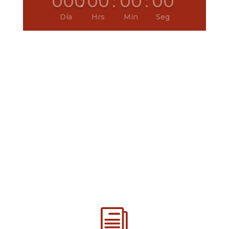
000
:
00
:
00
:
00
Día
Hrs
Min
Seg
i